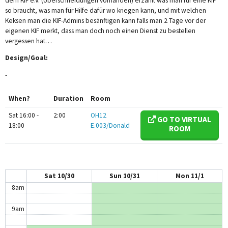
dem KIF e.V. (Überschneidungen vorhanden) erzählt was man für eine KIF
so braucht, was man für Hilfe dafür wo kriegen kann, und mit welchen
12am
Keksen man die KIF-Admins besänftigen kann falls man 2 Tage vor der
eigenen KIF merkt, dass man doch noch einen Dienst zu bestellen
1am
vergessen hat…
Design/Goal:
2am
-
3am
When?
Duration
Room
4am
Sat 16:00 -
2:00
OH12
GO TO VIRTUAL
5am
18:00
E.003/Donald
ROOM
6am
7am
Sat 10/30
Sun 10/31
Mon 11/1
8am
9am