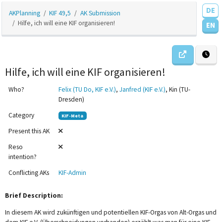
DE
AKPlanning
KIF 49,5
AK Submission
Hilfe, ich will eine KIF organisieren!
EN
Hilfe, ich will eine KIF organisieren!
Who?
Felix (TU Do, KIF e.V.)
,
Janfred (KIF e.V.)
, Kin (TU-
Dresden)
Category
KIF-Meta
Present this AK
Reso
intention?
Conflicting AKs
KIF-Admin
Brief Description:
In diesem AK wird zukünftigen und potentiellen KIF-Orgas von Alt-Orgas und