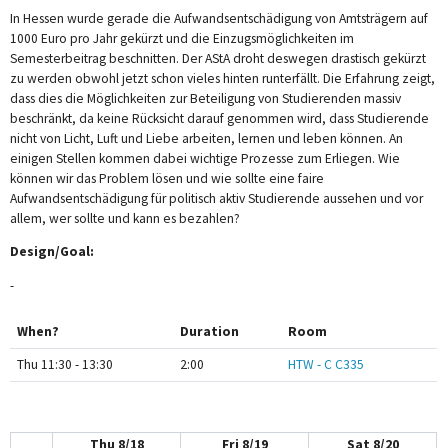
In Hessen wurde gerade die Aufwandsentschädigung von Amtsträgern auf
1000 Euro pro Jahr gekürzt und die Einzugsmöglichkeiten im
Semesterbeitrag beschnitten. Der AStA droht deswegen drastisch gekürzt
zu werden obwohl jetzt schon vieles hinten runterfällt. Die Erfahrung zeigt,
dass dies die Möglichkeiten zur Beteiligung von Studierenden massiv
beschränkt, da keine Rücksicht darauf genommen wird, dass Studierende
12am
nicht von Licht, Luft und Liebe arbeiten, lernen und leben können. An
einigen Stellen kommen dabei wichtige Prozesse zum Erliegen. Wie
1am
können wir das Problem lösen und wie sollte eine faire
Aufwandsentschädigung für politisch aktiv Studierende aussehen und vor
2am
allem, wer sollte und kann es bezahlen?
Design/Goal:
3am
-
4am
When?
Duration
Room
5am
Thu 11:30 - 13:30
2:00
HTW - C C335
6am
7am
Thu 8/18
Fri 8/19
Sat 8/20