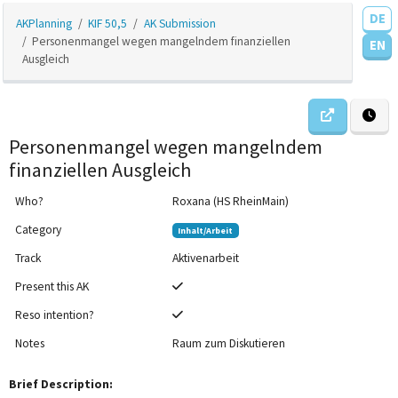
DE
AKPlanning
KIF 50,5
AK Submission
Personenmangel wegen mangelndem finanziellen
EN
Ausgleich
Personenmangel wegen mangelndem
finanziellen Ausgleich
Who?
Roxana (HS RheinMain)
Category
Inhalt/Arbeit
Track
Aktivenarbeit
Present this AK
Reso intention?
Notes
Raum zum Diskutieren
Brief Description: