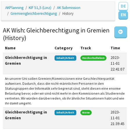
DE
AKPlanning
KIF 51,5 (Linz)
AK Submission
Gremiengleichberechtigung
History
EN
AK Wish: Gleichberechtigung in Gremien
(History)
Name
Category
Track
Time
Gleichberechtigung in
2023-
Inhalt/Arbeit
Hochschulleben
Gremien
11-01
22:41:07
An unserer Uni sollen Gremien/Kommissionen eine Geschlechterparität
aufweisen. Dadurch, dass die nicht-männlichen Personen in den
Statusgruppen der Informatik sehr begrenzt sind, steht diesen eine enorme
Belastung bevor, oder wir sind nicht mehr in den Kommisionen als Studierende
vertreten. Wir würden darüber reden, ob ihr ähnliche Situationen habt und wie
ihr damit umgeht.
Gleichberechtigung in
2023-
Inhalt/Arbeit
None
Gremien
11-01
21:39:45