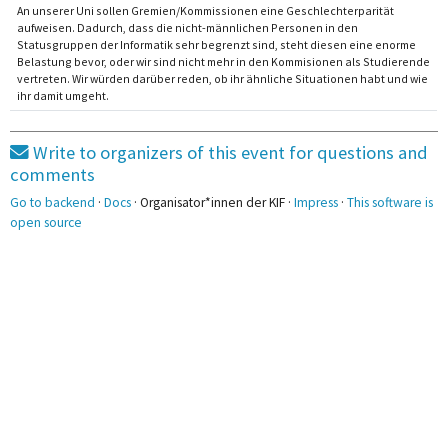
An unserer Uni sollen Gremien/Kommissionen eine Geschlechterparität
aufweisen. Dadurch, dass die nicht-männlichen Personen in den
Statusgruppen der Informatik sehr begrenzt sind, steht diesen eine enorme
Belastung bevor, oder wir sind nicht mehr in den Kommisionen als Studierende
vertreten. Wir würden darüber reden, ob ihr ähnliche Situationen habt und wie
ihr damit umgeht.
Write to organizers of this event for questions and
comments
Go to backend
·
Docs
· Organisator*innen der KIF ·
Impress
·
This software is
open source