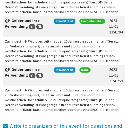
westfälischen Hochschulen (Studiumsqualitätsgesetz)" kurz QM-Gelder.
Deren Verwendung ist zwar geregelt, in der Praxis herrst allerdings relativ
rechtsfreier Raum, laast uns mal darüber reden und eine RESO!!!1!!! machen.
QM Gelder und ihre
2023-
Inhalt/Arbeit
Hochschulleben
Verwendung
11-01
22:41:04
Zumindest in NRW gibt es seit knappen 10 Jahren die sogennanten "Gesetz
zur Verbesserung der Qualität in Lehre und Studium an nordrhein-
westfälischen Hochschulen (Studiumsqualitätsgesetz)" kurz QM-Gelder.
Deren Verwendung ist zwar geregelt, in der Praxis herrst allerdings relativ
rechtsfreier Raum, laast uns mal darüber reden und eine RESO!!!1!!! machen.
QM Gelder und ihre
2023-
Inhalt/Arbeit
None
Verwendung
11-01
21:41:59
Zumindest in NRW gibt es seit knappen 10 Jahren die sogennanten "Gesetz
zur Verbesserung der Qualität in Lehre und Studium an nordrhein-
westfälischen Hochschulen (Studiumsqualitätsgesetz)" kurz QM-Gelder.
Deren Verwendung ist zwar geregelt, in der Praxis herrst allerdings relativ
rechtsfreier Raum, laast uns mal darüber reden und eine RESO!!!1!!! machen.
Write to organizers of this event for questions and