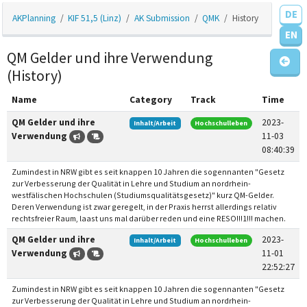
DE
AKPlanning
KIF 51,5 (Linz)
AK Submission
QMK
History
EN
QM Gelder und ihre Verwendung
(History)
Name
Category
Track
Time
QM Gelder und ihre
2023-
Inhalt/Arbeit
Hochschulleben
Verwendung
11-03
08:40:39
Zumindest in NRW gibt es seit knappen 10 Jahren die sogennanten "Gesetz
zur Verbesserung der Qualität in Lehre und Studium an nordrhein-
westfälischen Hochschulen (Studiumsqualitätsgesetz)" kurz QM-Gelder.
Deren Verwendung ist zwar geregelt, in der Praxis herrst allerdings relativ
rechtsfreier Raum, laast uns mal darüber reden und eine RESO!!!1!!! machen.
QM Gelder und ihre
2023-
Inhalt/Arbeit
Hochschulleben
Verwendung
11-01
22:52:27
Zumindest in NRW gibt es seit knappen 10 Jahren die sogennanten "Gesetz
zur Verbesserung der Qualität in Lehre und Studium an nordrhein-