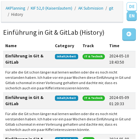
DE
AKPlanning
KIF 52,0 (Kaiserslautern)
AK Submission
git
History
EN
Einführung in Git & GitLab (History)
Name
Category
Track
Time
Einführung in Git &
2024-05-10
Inhalt/Arbeit
IT & Technik
GitLab
18:43:50
Für alle die Git schon länger mal lernen wollen oder die es noch nicht
verstanden haben. Ich habe vor ein paar Wochen diese Einführung in Git und
Gitlab schonmal in einer Vorlesung gehalten und dachte mir, dass es
sicherlich auch ein paar Kiffel interessieren könnte.
Einführung in Git &
2024-05-09
Inhalt/Arbeit
IT & Technik
GitLab
01:20:33
Für alle die Git schon länger mal lernen wollen oder die es noch nicht
verstanden haben. Ich habe vor ein paar Wochen diese Einführung in Git und
Gitlab schonmal in einer Vorlesung gehalten und dachte mir, dass es
sicherlich auch ein paar Kiffel interessieren könnte.