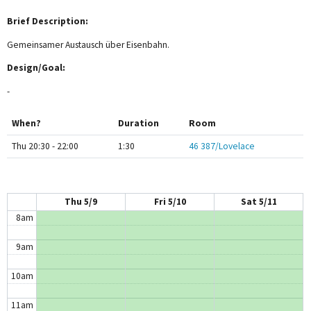
1am
Brief Description:
2am
Gemeinsamer Austausch über Eisenbahn.
Design/Goal:
3am
-
4am
When?
Duration
Room
5am
Thu 20:30 - 22:00
1:30
46 387/Lovelace
6am
7am
Thu 5/9
Fri 5/10
Sat 5/11
8am
9am
10am
11am