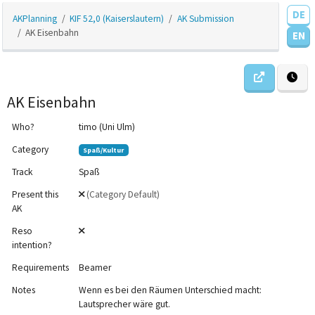
DE
AKPlanning
KIF 52,0 (Kaiserslautern)
AK Submission
AK Eisenbahn
EN
AK Eisenbahn
Who?
timo (Uni Ulm)
Category
Spaß/Kultur
Track
Spaß
Present this
(Category Default)
AK
Reso
intention?
Requirements
Beamer
Notes
Wenn es bei den Räumen Unterschied macht:
12am
Lautsprecher wäre gut.