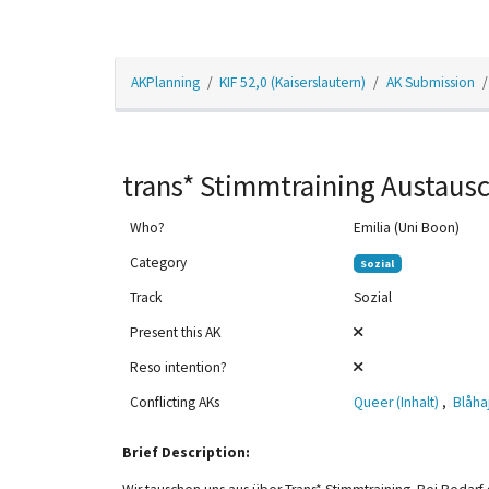
AKPlanning
KIF 52,0 (Kaiserslautern)
AK Submission
trans* Stimmtraining Austaus
Who?
Emilia (Uni Boon)
Category
Sozial
Track
Sozial
Present this AK
Reso intention?
Conflicting AKs
Queer (Inhalt)
,
Blåha
12am
Brief Description:
1am