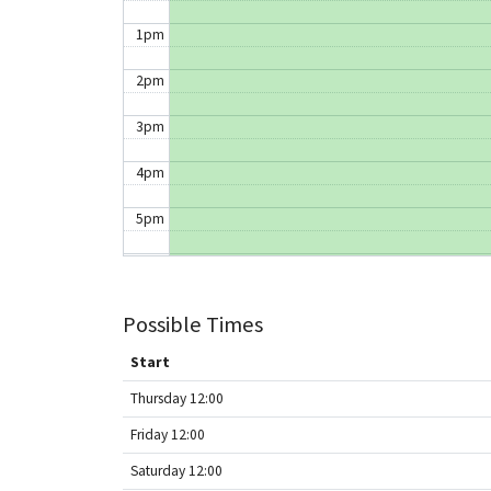
1pm
2pm
3pm
4pm
5pm
6pm
7pm
Possible Times
8pm
Start
Thursday 12:00
9pm
Friday 12:00
10pm
Saturday 12:00