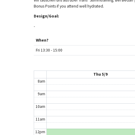
Wir tauschen uns aus über Trans* Stimmtraining. Bei Bedarf
2am
Bonus Points if you attend well hydrated.
Design/Goal:
3am
-
4am
When?
5am
Fri 13:30 - 15:00
6am
7am
Thu 5/9
8am
9am
10am
11am
12pm