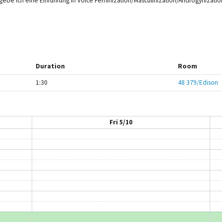
 gebe ich eine Einführung in Voice Feminization/Masculinization/Androgynizatio
Duration
Room
1:30
48 379/Edison
Fri 5/10