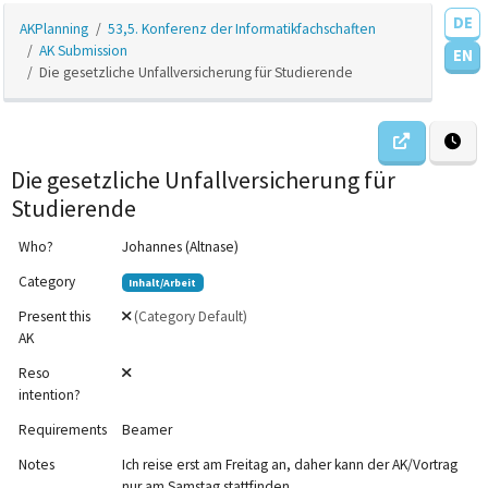
DE
AKPlanning
53,5. Konferenz der Informatikfachschaften
AK Submission
EN
Die gesetzliche Unfallversicherung für Studierende
Die gesetzliche Unfallversicherung für
Studierende
Who?
Johannes (Altnase)
Category
Inhalt/Arbeit
Present this
(Category Default)
AK
Reso
intention?
Requirements
Beamer
Notes
Ich reise erst am Freitag an, daher kann der AK/Vortrag
nur am Samstag stattfinden.