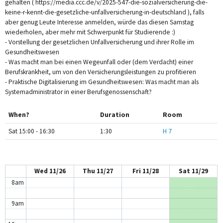
gehalten ( https://media.ccc.de/v/2025-547-die-sozialversicherung-die-
keine-r-kennt-die-gesetzliche-unfallversicherung-in-deutschland ), falls
12am
aber genug Leute Interesse anmelden, würde das diesen Samstag
wiederholen, aber mehr mit Schwerpunkt für Studierende :)
1am
- Vorstellung der gesetzlichen Unfallversicherung und ihrer Rolle im
Gesundheitswesen
2am
- Was macht man bei einen Wegeunfall oder (dem Verdacht) einer
Berufskrankheit, um von den Versicherungsleistungen zu profitieren
3am
- Praktische Digitalisierung im Gesundheitswesen: Was macht man als
Systemadministrator in einer Berufsgenossenschaft?
4am
When?
Duration
Room
5am
Sat 15:00 - 16:30
1:30
H 7
6am
7am
Wed 11/26
Thu 11/27
Fri 11/28
Sat 11/29
8am
9am