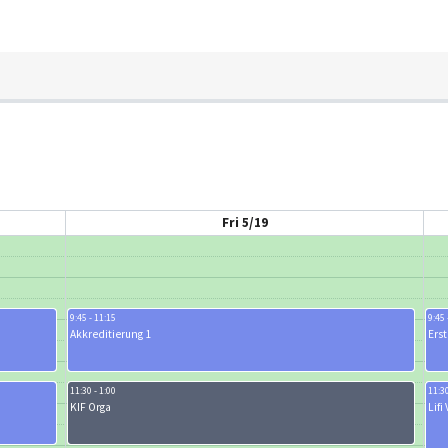
Fri 5/19
9:45 - 11:15
9:45 
Akkreditierung 1
Erst
11:30 - 1:00
11:30
KIF Orga
Lifi