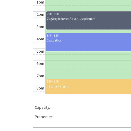
1pm
2pm
2:00 - 3:30
Zugänglicheres Abschlussplenum
3pm
3:45 - 5:15
4pm
Evaluation
5pm
6pm
7pm
7:30 - 9:00
Lesung Känguru
8pm
9pm
Capacity:
10pm
Properties:
11pm