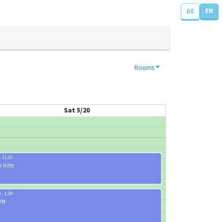
EN
DE
Rooms
Sat 5/20
- 11:15
i-Hilfe
 - 1:30
 VM