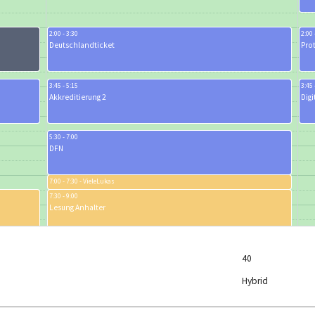
2:00 - 3:30
2:00 
Deutschlandticket
Pro
3:45 - 5:15
3:45 
Akkreditierung 2
Dig
5:30 - 7:00
DFN
7:00 - 7:30
VieleLukas
7:30 - 9:00
Lesung Anhalter
9:15 - 10:45
40
Eisenbahn
Hybrid
11:00 - 12:00
AK DB-Teink