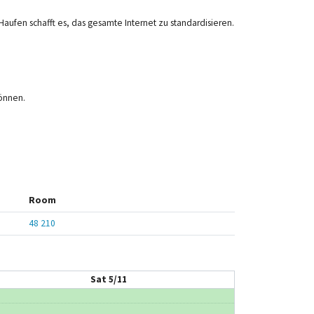
Haufen schafft es, das gesamte Internet zu standardisieren.
können.
Room
48 210
Sat 5/11