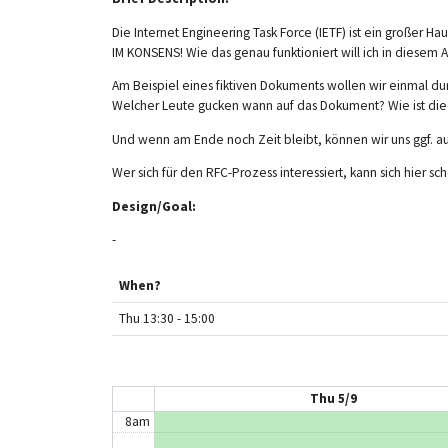
Die Internet Engineering Task Force (IETF) ist ein großer H
IM KONSENS! Wie das genau funktioniert will ich in diesem A
Am Beispiel eines fiktiven Dokuments wollen wir einmal durc
12am
Welcher Leute gucken wann auf das Dokument? Wie ist die 
1am
Und wenn am Ende noch Zeit bleibt, können wir uns ggf. a
2am
Wer sich für den RFC-Prozess interessiert, kann sich hier s
Design/Goal:
3am
-
4am
When?
5am
Thu 13:30 - 15:00
6am
7am
Thu 5/9
8am