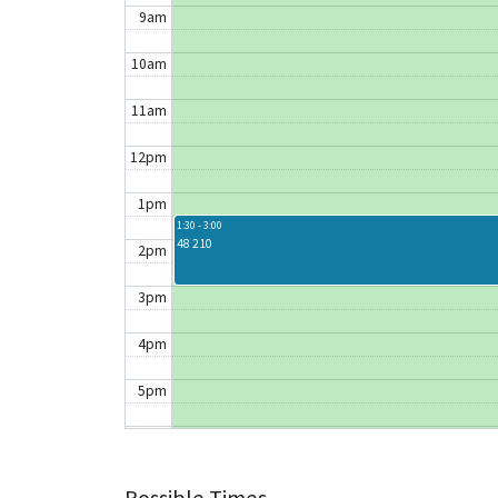
9am
10am
11am
12pm
1pm
1:30 - 3:00
48 210
2pm
3pm
4pm
5pm
6pm
7pm