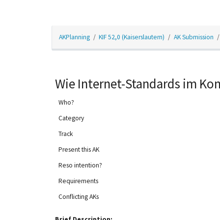
AKPlanning
KIF 52,0 (Kaiserslautern)
AK Submission
Wie Internet-Standards im Ko
Who?
Category
Track
Present this AK
Reso intention?
Requirements
Conflicting AKs
Brief Description: