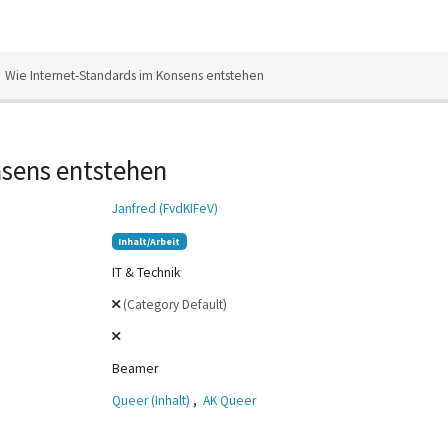
Wie Internet-Standards im Konsens entstehen
nsens entstehen
Janfred (FvdKIFeV)
Inhalt/Arbeit
IT & Technik
(Category Default)
Beamer
Queer (Inhalt)
,
AK Queer