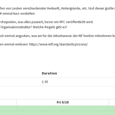
aufen von Leuten verschiedenster Herkunft, Hintergründe, etc. Und dieser große 
K einmal kurz vorstellen.
hsspielen, was alles passiert, bevor ein RFC veröffentlicht wird.
Organisationsstruktur? Welche Regeln gibt es?
uch einmal angucken, was wir für die Arbeitsweise der KIF hierbei mitnehmen 
chon einmal einlesen: https://www.ietf.org/standards/process/
Duration
1:30
Fri 5/10