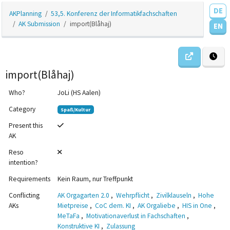
DE
AKPlanning
53,5. Konferenz der Informatikfachschaften
AK Submission
import(Blåhaj)
EN
import(Blåhaj)
Who?
JoLi (HS Aalen)
Category
Spaß/Kultur
Present this
AK
Reso
intention?
Requirements
Kein Raum, nur Treffpunkt
Conflicting
AK Orgagarten 2.0
,
Wehrpflicht
,
Zivilklauseln
,
Hohe
AKs
Mietpreise
,
CoC dem. KI
,
AK Orgaliebe
,
HIS in One
,
MeTaFa
,
Motivationaverlust in Fachschaften
,
Konstruktive KI
,
Zulassung