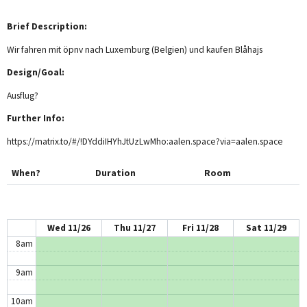
12am
Brief Description:
1am
Wir fahren mit öpnv nach Luxemburg (Belgien) und kaufen Blåhajs
2am
Design/Goal:
Ausflug?
3am
Further Info:
4am
https://matrix.to/#/!DYddiIHYhJtUzLwMho:aalen.space?via=aalen.space
5am
When?
Duration
Room
6am
7am
Wed 11/26
Thu 11/27
Fri 11/28
Sat 11/29
8am
9am
10am