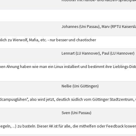
Johannes (Uni Passau), Marv (RPTU Kaisersl
ich zu Werwolf, Mafia, etc. - nur besser und chaotischer
Lennart (LU Hannover), Paul (LU Hannover)
hen Ahnung haben wie man ein Linux installiert und bestimmt ihre Lieblings-Dist
Nellie (Uni Göttingen)
rdcampusglühen", also wird jetzt, deutlich südlich vom Göttinger Stadtzentrum
Sven (Uni Passau)
geln, ...) zu basteln. Dieser AK ist für alle, die mithelfen oder Feedback loswe