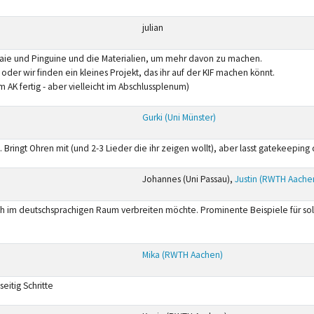
julian
Haie und Pinguine und die Materialien, um mehr davon zu machen.
er wir finden ein kleines Projekt, das ihr auf der KIF machen könnt.
AK fertig - aber vielleicht im Abschlussplenum)
Gurki (Uni Münster)
Bringt Ohren mit (und 2-3 Lieder die ihr zeigen wollt), aber lasst gatekeeping
Johannes (Uni Passau),
Justin (RWTH Aache
h im deutschsprachigen Raum verbreiten möchte. Prominente Beispiele für solc
Mika (RWTH Aachen)
itig Schritte