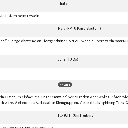
Thaliv
ie Risiken beim Fesseln.
Marv (RPTU Kaiserslautern)
 für Fortgeschrittene an - fortgeschritten bist du, wenn du bereits ein paar Ru
Juna (TU Da)
AK Wish
ht ein Outlet um einfach mal ungehemmt drüber zu reden oder wollt zuhören wi
wäre. Vielleicht als Austausch in Kleingruppen. Vielleicht als Lightning Talks.
Flix (UFFr (Uni Freiburg))
h andere Brett- und Kartenspiele.