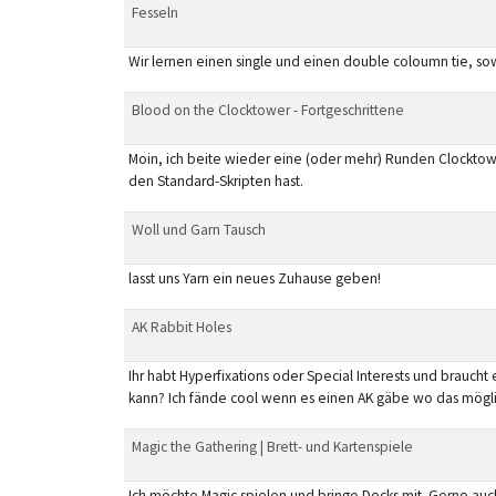
Fesseln
Wir lernen einen single und einen double coloumn tie, sow
Blood on the Clocktower - Fortgeschrittene
Moin, ich beite wieder eine (oder mehr) Runden Clocktower
den Standard-Skripten hast.
Woll und Garn Tausch
lasst uns Yarn ein neues Zuhause geben!
AK Rabbit Holes
Ihr habt Hyperfixations oder Special Interests und brauc
kann? Ich fände cool wenn es einen AK gäbe wo das möglich 
Magic the Gathering | Brett- und Kartenspiele
Ich möchte Magic spielen und bringe Decks mit. Gerne auc