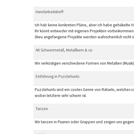
Handarbeitstreff
Ich hab keine konkreten Pläne, aber ich habe gehäkelte 
Ihr könnt entweder mit eigenen Projekten vorbeikommen od
(Neu angefangene Projekte werden wahrscheinlich nicht im 
AK Schwermetall, Metallkern & co
Wir verköstigen verschiedene Formen von Metallen (Musik). 
Einführung in Puzzlehunts
Puzzlehunts sind ein cooles Genre von Rätseln, welches ic
wobei letztere sehr schwer ist.
Tanzen
Wir tanzen in Paaren oder Gruppen und zeigen uns gegense