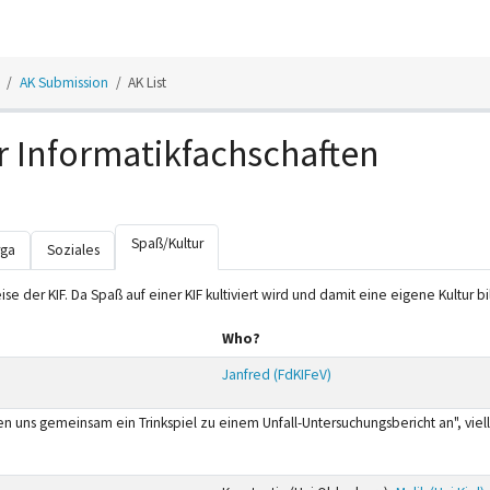
AK Submission
AK List
r Informatikfachschaften
Spaß/Kultur
ga
Soziales
ise der KIF. Da Spaß auf einer KIF kultiviert wird und damit eine eigene Kultur b
Who?
Janfred (FdKIFeV)
en uns gemeinsam ein Trinkspiel zu einem Unfall-Untersuchungsbericht an", viell