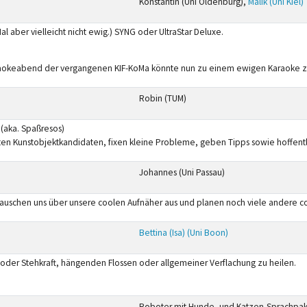
Konstantin (Uni Oldenburg),
Malik (Uni Kiel)
l aber vielleicht nicht ewig.) SYNG oder UltraStar Deluxe.
e Karaokeabend der vergangenen KIF-KoMa könnte nun zu einem ewigen Karaoke
Robin (TUM)
 (aka. Spaßresos)
ten Kunstobjektkandidaten, fixen kleine Probleme, geben Tipps sowie hoffen
Johannes (Uni Passau)
r tauschen uns über unsere coolen Aufnäher aus und planen noch viele andere c
Bettina (Isa) (Uni Boon)
 oder Stehkraft, hängenden Flossen oder allgemeiner Verflachung zu heilen.
Roboter mit Hunde- und Katzen-Sprachpa