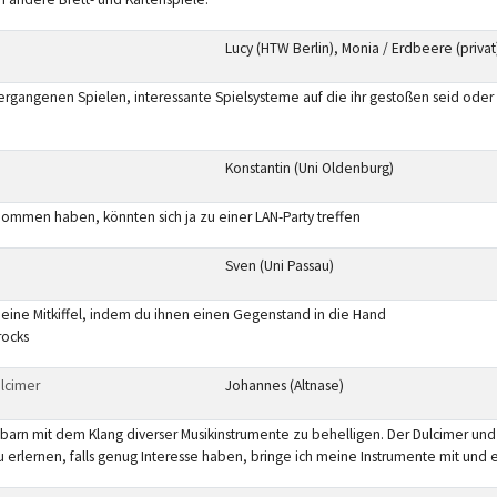
Lucy (HTW Berlin), Monia / Erdbeere (privat
ergangenen Spielen, interessante Spielsysteme auf die ihr gestoßen seid ode
Konstantin (Uni Oldenburg)
ommen haben, könnten sich ja zu einer LAN-Party treffen
Sven (Uni Passau)
ine Mitkiffel, indem du ihnen einen Gegenstand in die Hand
rocks
lcimer
Johannes (Altnase)
 mit dem Klang diverser Musikinstrumente zu behelligen. Der Dulcimer und a
erlernen, falls genug Interesse haben, bringe ich meine Instrumente mit und e