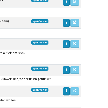
Spaß/Kultur
autern)
Spaß/Kultur
Spaß/Kultur
ro auf einem Stick.
Spaß/Kultur
, Glühwein und/oder Punsch getrunken.
Spaß/Kultur
rden wollen.