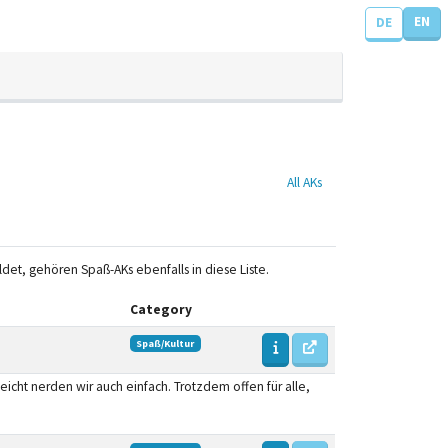
EN
DE
All AKs
ildet, gehören Spaß-AKs ebenfalls in diese Liste.
Category
Spaß/Kultur
eicht nerden wir auch einfach. Trotzdem offen für alle,