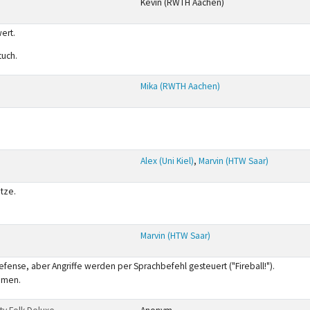
Kevin (RWTH Aachen)
ert.
tuch.
Mika (RWTH Aachen)
Alex (Uni Kiel)
,
Marvin (HTW Saar)
tze.
Marvin (HTW Saar)
efense, aber Angriffe werden per Sprachbefehl gesteuert ("Fireball!").
mmen.