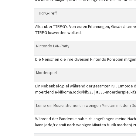
TTRPG-Treff
Alles über TTRPG's. Von euren Erfahrungen, Geschichten v
TTRPG loswerden wollted.
Nintendo LAN-Party
Die Menschen die ihre diversen Nintendo Konsolen mitgen
Mörderspiel
Ein Nebenbei-Spiel während der gesamten KIF. Ermorde de
moerder.die-kifkoma.rocks/kif535 | #535-moerderspiel:kif.
Lerne ein Musikinstrument in wenigen Minuten mit dem Du
Während der Pandemie habe ich angefangen meine Nachbarn
kann jede/r damit nach wenigen Minuten Musik machen) zu 