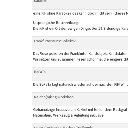
Karaoke
eine KIF ohne Karaoke? das kann doch nicht sein. (dieses Ma
Ursprüngliche Beschreibung:
Die KIF ist ein Ort der ewigen Dinge. Der 19,3-stündig
Frankfurter Kunst Kollektiv
Das Reso polieren der Frankfurter Kunstobjekt Kandidaten
Wir setzen uns zusammen, lesen schonmal die eingereich
BaFaTa
Die BaFaTa tagt natürlich wieder auf der nächsten KIF! Wi
Re-cho(n)king Workshop
Gehainützige Initiative um Kukkel mit fehlendem Rückgrat
Materialien, Werkzeug & Anleitung inklusive.
Laute-Geräusche-Machen-Treffpunkt