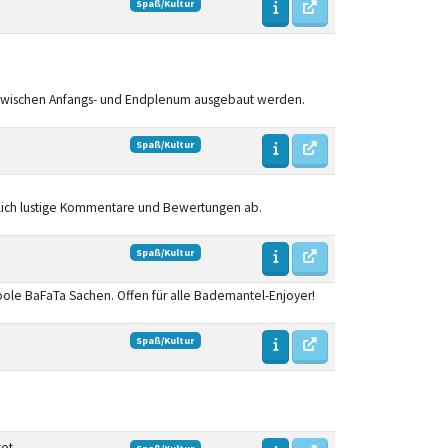
Spaß/Kultur
 zwischen Anfangs- und Endplenum ausgebaut werden.
Spaß/Kultur
tlich lustige Kommentare und Bewertungen ab.
Spaß/Kultur
oole BaFaTa Sachen. Offen für alle Bademantel-Enjoyer!
Spaß/Kultur
ket