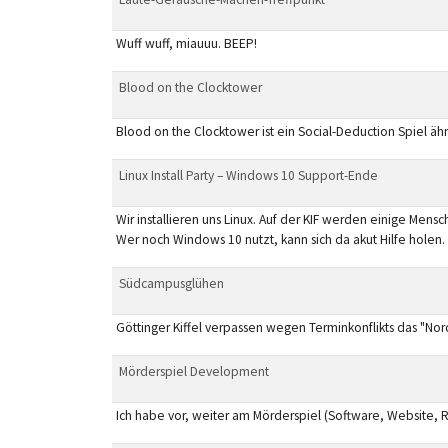
Wuff wuff, miauuu. BEEP!
Blood on the Clocktower
Blood on the Clocktower ist ein Social-Deduction Spiel ähnl
Linux Install Party – Windows 10 Support-Ende
Wir installieren uns Linux. Auf der KIF werden einige Mensc
Wer noch Windows 10 nutzt, kann sich da akut Hilfe holen.
Südcampusglühen
Göttinger Kiffel verpassen wegen Terminkonflikts das "No
Mörderspiel Development
Ich habe vor, weiter am Mörderspiel (Software, Website, Re