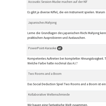
Accoustic Session-Mucke machen auf der KIF
Es gibt ja diverse Kiffel, die ein Instrument spielen. W
Japanisches Mahjong
Lerne die Grundlagen des japanischen Riichi Mahjong kenn
praktischen Ausprobieren und Austauschen.
PowerPoint-Karaoke
Kompetentes Auftreten bei kompletter Ahnungslosigkeit. Tr
Welche Farbe hatte nochmal das A.I.?
Two Rooms and a Boom
Das Social Deduction Spiel Two Rooms and a Boom ist ein 
Kollaborative Weltenschmiede
Wir bauen eine fantastische Welt zusammen.