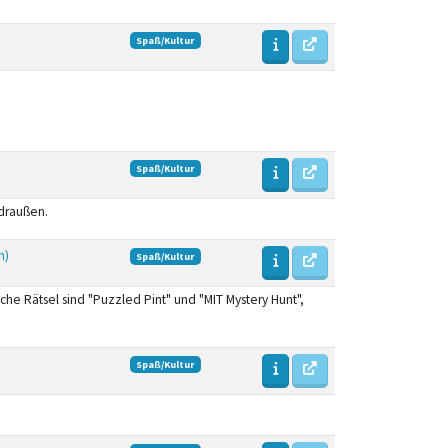
Spaß/Kultur
Spaß/Kultur
 draußen.
n)
Spaß/Kultur
he Rätsel sind "Puzzled Pint" und "MIT Mystery Hunt",
Spaß/Kultur