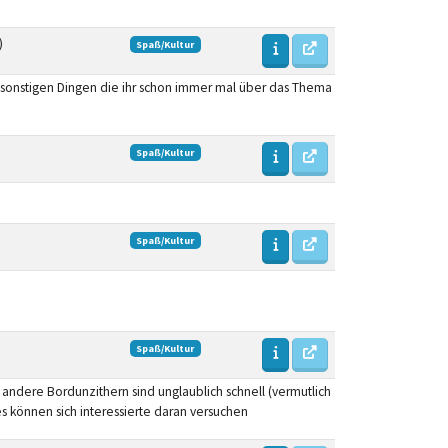
)
Spaß/Kultur
r sonstigen Dingen die ihr schon immer mal über das Thema
Spaß/Kultur
Spaß/Kultur
Spaß/Kultur
ndere Bordunzithern sind unglaublich schnell (vermutlich
s können sich interessierte daran versuchen