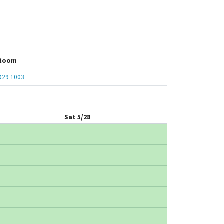
Room
O29 1003
Sat 5/28