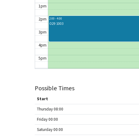
1pm
2pm
2:00 - 4:00
O29 1003
3pm
4pm
5pm
6pm
7pm
Possible Times
8pm
Start
Thursday 08:00
9pm
Friday 00:00
10pm
Saturday 00:00
11pm