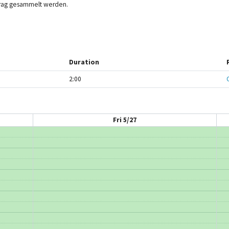
trag gesammelt werden.
Duration
2:00
Fri 5/27