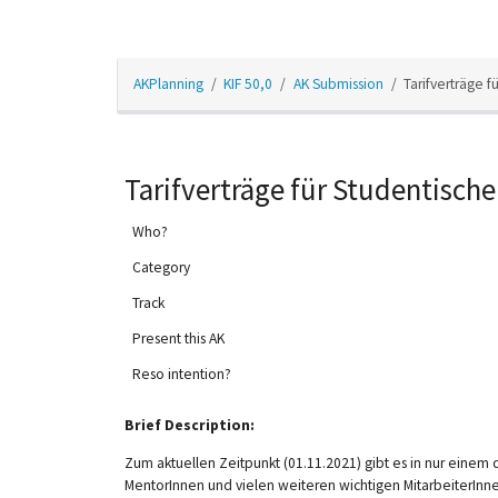
AKPlanning
KIF 50,0
AK Submission
Tarifverträge f
Tarifverträge für Studentische 
Who?
Category
Track
Present this AK
Reso intention?
12am
Brief Description:
1am
Zum aktuellen Zeitpunkt (01.11.2021) gibt es in nur einem de
MentorInnen und vielen weiteren wichtigen MitarbeiterInn