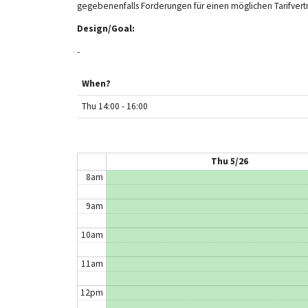
2am
gegebenenfalls Forderungen für einen möglichen Tarifver
Design/Goal:
3am
-
4am
When?
5am
Thu 14:00 - 16:00
6am
7am
Thu 5/26
8am
9am
10am
11am
12pm