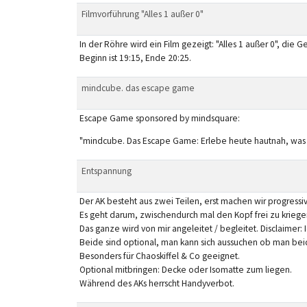
Filmvorführung "Alles 1 außer 0"
In der Röhre wird ein Film gezeigt: "Alles 1 außer 0", die 
Beginn ist 19:15, Ende 20:25.
mindcube. das escape game
Escape Game sponsored by mindsquare:
"mindcube. Das Escape Game: Erlebe heute hautnah, was es 
Entspannung
Der AK besteht aus zwei Teilen, erst machen wir progress
Es geht darum, zwischendurch mal den Kopf frei zu krieg
Das ganze wird von mir angeleitet / begleitet. Disclaimer
Beide sind optional, man kann sich aussuchen ob man beide
Besonders für Chaoskiffel & Co geeignet.
Optional mitbringen: Decke oder Isomatte zum liegen.
Während des AKs herrscht Handyverbot.