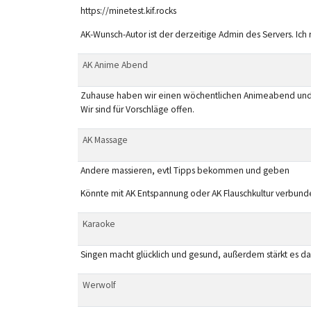
https://minetest.kif.rocks
AK-Wunsch-Autor ist der derzeitige Admin des Servers. Ich
AK Anime Abend
Zuhause haben wir einen wöchentlichen Animeabend und w
Wir sind für Vorschläge offen.
AK Massage
Andere massieren, evtl Tipps bekommen und geben
Könnte mit AK Entspannung oder AK Flauschkultur verbun
Karaoke
Singen macht glücklich und gesund, außerdem stärkt es das
Werwolf