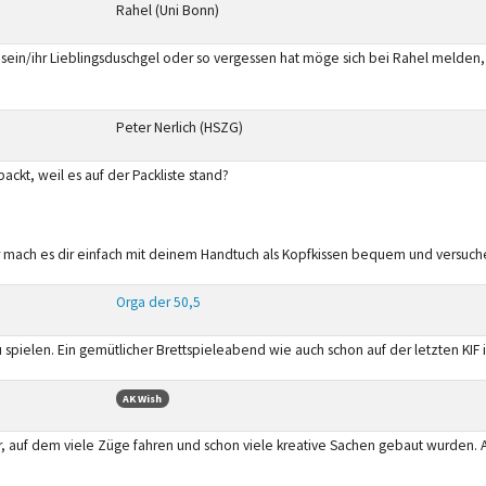
Rahel (Uni Bonn)
 sein/ihr Lieblingsduschgel oder so vergessen hat möge sich bei Rahel melden, 
Peter Nerlich (HSZG)
ackt, weil es auf der Packliste stand?
mach es dir einfach mit deinem Handtuch als Kopfkissen bequem und versuche, 
Orga der 50,5
 spielen. Ein gemütlicher Brettspieleabend wie auch schon auf der letzten KIF 
AK Wish
r, auf dem viele Züge fahren und schon viele kreative Sachen gebaut wurden. A