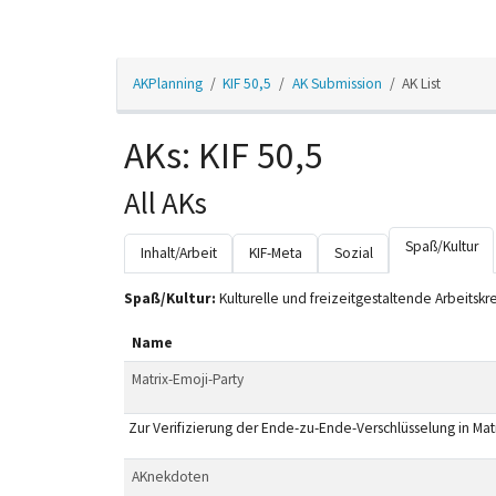
AKPlanning
KIF 50,5
AK Submission
AK List
AKs: KIF 50,5
All AKs
Spaß/Kultur
Inhalt/Arbeit
KIF-Meta
Sozial
Spaß/Kultur:
Kulturelle und freizeitgestaltende Arbeitskre
Name
Matrix-Emoji-Party
Zur Verifizierung der Ende-zu-Ende-Verschlüsselung in M
AKnekdoten