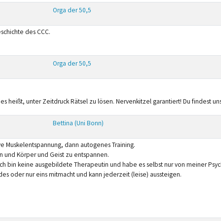
Orga der 50,5
Geschichte des CCC.
Orga der 50,5
heißt, unter Zeitdruck Rätsel zu lösen. Nervenkitzel garantiert! Du findest un
Bettina (Uni Bonn)
ive Muskelentspannung, dann autogenes Training.
en und Körper und Geist zu entspannen.
: Ich bin keine ausgebildete Therapeutin und habe es selbst nur von meiner Psy
s oder nur eins mitmacht und kann jederzeit (leise) aussteigen.