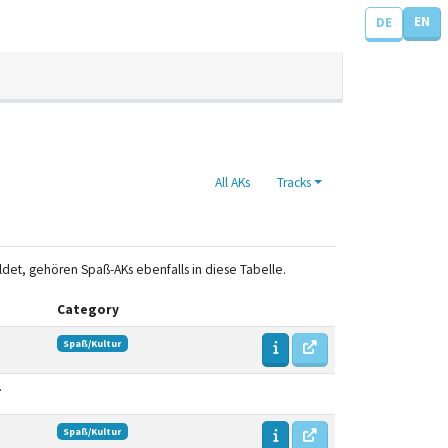
EN
DE
All AKs
Tracks
bildet, gehören Spaß-AKs ebenfalls in diese Tabelle.
Category
Spaß/Kultur
.
Spaß/Kultur