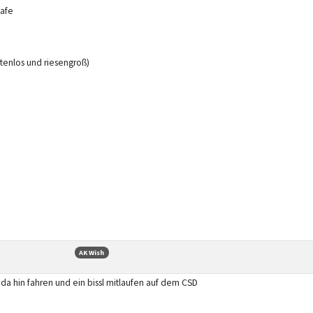
Cafe
tenlos und riesengroß)
AK Wish
 da hin fahren und ein bissl mitlaufen auf dem CSD