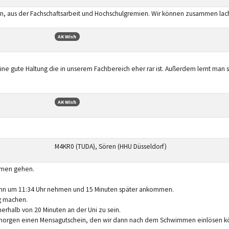
n, aus der Fachschaftsarbeit und Hochschulgremien. Wir können zusammen lac
AK Wish
 eine gute Haltung die in unserem Fachbereich eher rar ist. Außerdem lernt ma
AK Wish
M4KR0 (TUDA), Sören (HHU Düsseldorf)
mmen gehen.
Bahn um 11:34 Uhr nehmen und 15 Minuten später ankommen.
g machen.
rhalb von 20 Minuten an der Uni zu sein.
ür morgen einen Mensagutschein, den wir dann nach dem Schwimmen einlösen k