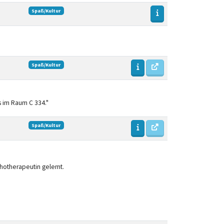
Spaß/Kultur
Spaß/Kultur
s im Raum C 334."
Spaß/Kultur
chotherapeutin gelernt.