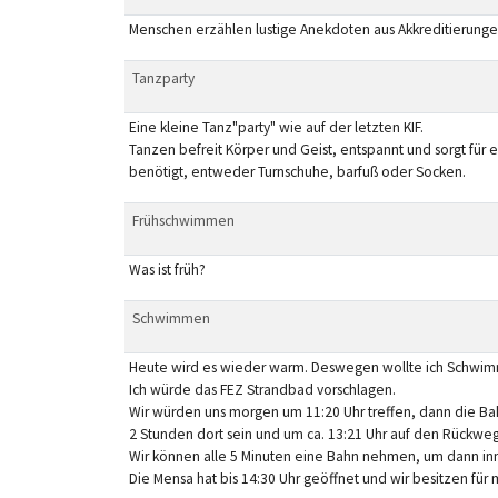
Menschen erzählen lustige Anekdoten aus Akkreditierunge
Tanzparty
Eine kleine Tanz"party" wie auf der letzten KIF.
Tanzen befreit Körper und Geist, entspannt und sorgt für
benötigt, entweder Turnschuhe, barfuß oder Socken.
Frühschwimmen
Was ist früh?
Schwimmen
Heute wird es wieder warm. Deswegen wollte ich Schwi
Ich würde das FEZ Strandbad vorschlagen.
Wir würden uns morgen um 11:20 Uhr treffen, dann die 
2 Stunden dort sein und um ca. 13:21 Uhr auf den Rückwe
Wir können alle 5 Minuten eine Bahn nehmen, um dann inne
Die Mensa hat bis 14:30 Uhr geöffnet und wir besitzen f