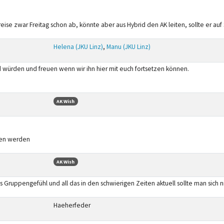
 reise zwar Freitag schon ab, könnte aber aus Hybrid den AK leiten, sollte er 
Helena (JKU Linz)
,
Manu (JKU Linz)
ürden und freuen wenn wir ihn hier mit euch fortsetzen können.
AK Wish
den werden
AK Wish
 Gruppengefühl und all das in den schwierigen Zeiten aktuell sollte man sich n
Haeherfeder