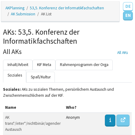
DE
AKPlanning
53,5. Konferenz der Informatikfachschaften
AK Submission
AK List
EN
AKs: 53,5. Konferenz der
Informatikfachschaften
All AKs
All AKs
Inhalt/Arbeit
KIF Meta
Rahmenprogramm der Orga
Soziales
Spaß/Kultur
Soziales:
AKs zu sozialen Themen, persönlichem Austausch und
Zwischenmenschlichem auf der KIF.
Name
Who?
AK
Anonym
trans*/inter*/nichtbinär/agender
Austausch