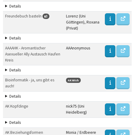
Details
Freundebuch basteln
Lorenz (Uni
Göttingen), Roxana
(Privat)
Details
AAAAHK - Aromantischer
AAAnonymous
Asexueller Ally Austausch Haufen
Kreis
Details
Bioinformatik - ja, uns gibt es
AK Wish
auch!
Details
AK Kopfdinge
nick75 (Uni
Heidelberg)
Details
AK Beziehungsformen
Monia / Erdbeere