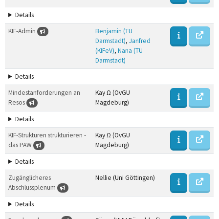
Details
KIF-Admin
Benjamin (TU
Darmstadt)
,
Janfred
(KIFeV)
,
Nana (TU
Darmstadt)
Details
Mindestanforderungen an
Kay Ω (OvGU
Resos
Magdeburg)
Details
KIF-Strukturen strukturieren -
Kay Ω (OvGU
das PAW
Magdeburg)
Details
Zugänglicheres
Nellie (Uni Göttingen)
Abschlussplenum
Details