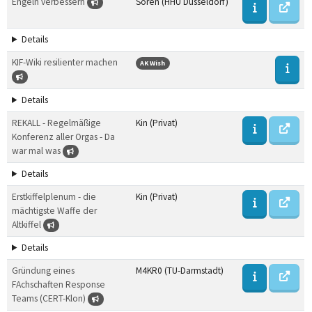
Engeln verbessern
Sören (HHU Düsseldorf)
Details
KIF-Wiki resilienter machen
AK Wish
Details
REKALL - Regelmäßige
Kin (Privat)
Konferenz aller Orgas - Da
war mal was
Details
Erstkiffelplenum - die
Kin (Privat)
mächtigste Waffe der
Altkiffel
Details
Gründung eines
M4KR0 (TU-Darmstadt)
FAchschaften Response
Teams (CERT-Klon)